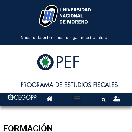
Nuestro derecho, nuestro lugar, nuestro futuro…
Autoridades y Plantel
Publicaciones y Documentos
FORMACIÓN